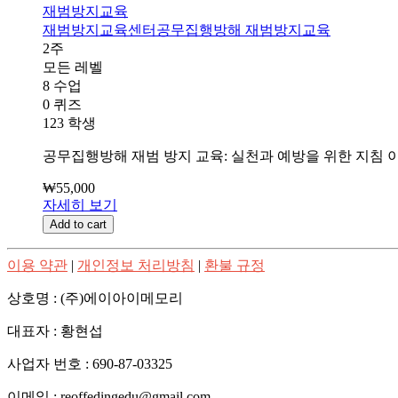
재범방지교육
재범방지교육센터
공무집행방해 재범방지교육
2주
모든 레벨
8 수업
0 퀴즈
123 학생
공무집행방해 재범 방지 교육: 실천과 예방을 위한 지침 
₩55,000
자세히 보기
Add to cart
이용 약관
|
개인정보 처리방침
|
환불 규정
상호명 : (주)에이아이메모리
대표자 : 황현섭
사업자 번호 : 690-87-03325
이메일 : reoffedingedu@gmail.com